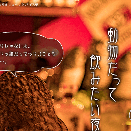
!カラオケスナック ぴぽろ巣