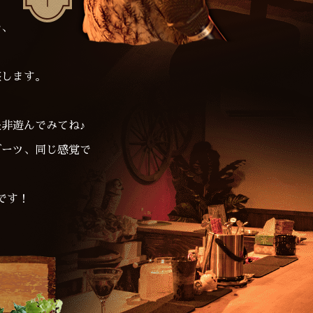
や、
整します。
。
非遊んでみてね♪
ダーツ、同じ感覚で
です！