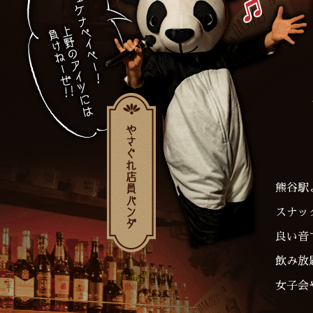
熊谷駅
スナッ
良い音
飲み放
女子会