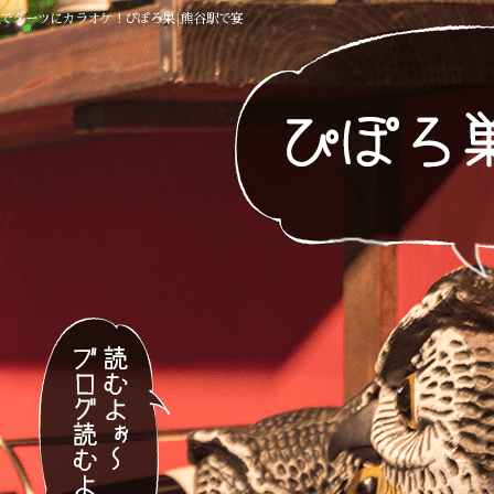
屋でダーツにカラオケ！ぴぽろ巣 | 熊谷駅で宴