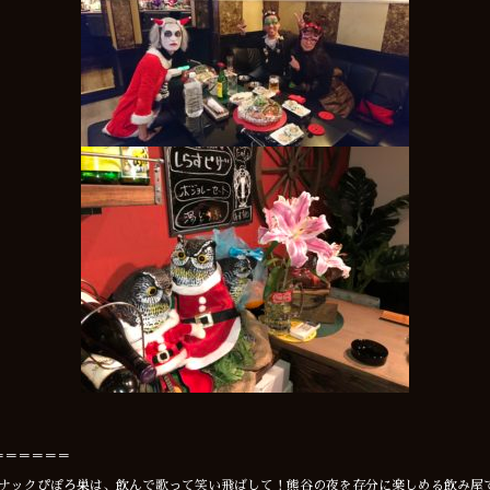
＝＝＝＝＝＝
スナックぴぽろ巣は、飲んで歌って笑い飛ばして！熊谷の夜を存分に楽しめる飲み屋