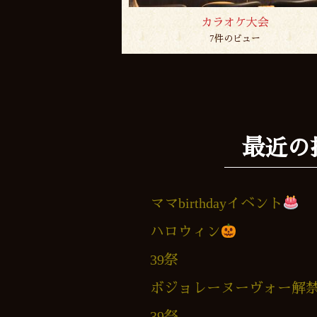
カラオケ大会
7件のビュー
最近の
ママbirthdayイベント
ハロウィン
39祭
ボジョレーヌーヴォー解
39祭