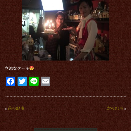
立派なケーキ
Fa
T
Li
E
ce
wi
ne
m
bo
tte
ail
ok
r
«
前の記事
次の記事
»