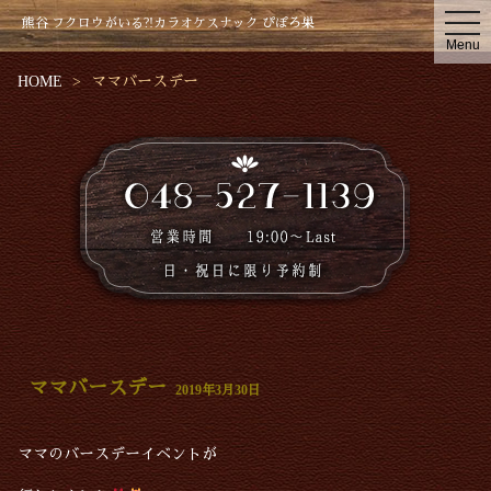
t
熊谷 フクロウがいる?!カラオケスナック ぴぽろ巣
o
Menu
g
g
HOME
ママバースデー
l
e
n
a
v
i
g
a
t
i
o
n
ママバースデー
2019年3月30日
ママのバースデーイベントが