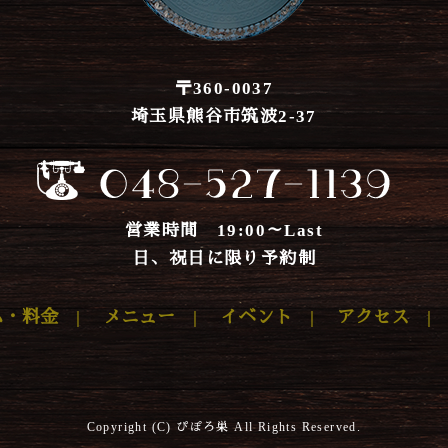
20
20
20
〒360-0037
埼玉県熊谷市筑波2-37
202
202
20
営業時間 19:00～Last
20
日、祝日に限り予約制
20
ム・料金
|
メニュー
|
イベント
|
アクセス
20
20
20
Copyright (C) ぴぽろ巣 All Rights Reserved.
20