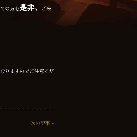
是非、
ての方も
ご来
異なりますのでご注意くだ
次の記事
»