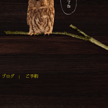
22年5月
(1)
22年4月
(3)
22年1月
(1)
1年12月
(2)
1年10月
(2)
21年9月
(1)
21年8月
(1)
21年6月
(2)
|
ブログ
|
ご予約
21年5月
(1)
21年4月
(1)
21年3月
(2)
21年2月
(1)