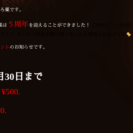
ろ巣です。
５周年
巣は
を
迎えることができました！
ご利用していただ
す！！ もーりー店長が餌に困らないのも皆様のおかげです
ント
のお知らせです。
月30日まで
¥500.
0.