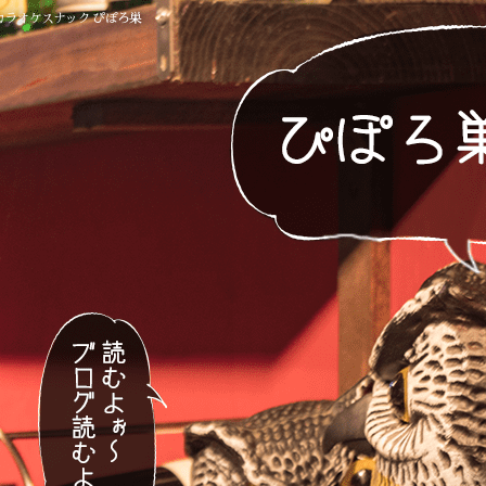
!カラオケスナック ぴぽろ巣