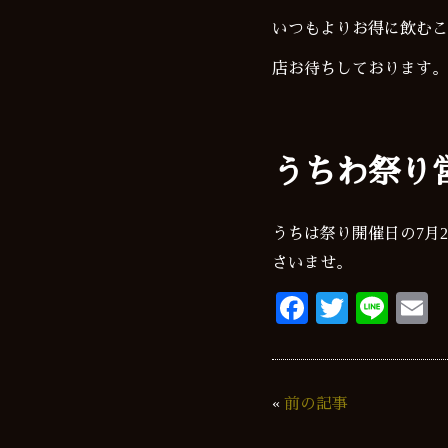
いつもよりお得に飲むこ
店お待ちしております。
うちわ祭り
うちは祭り開催日の7月2
さいませ。
Fa
T
Li
E
ce
wi
ne
bo
tte
a
ok
r
«
前の記事