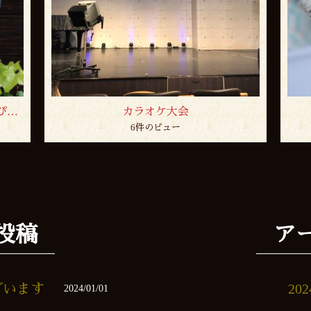
熊谷の飲み屋（カラオケ スナック）ぴぽろ巣でございます。
カラオケ大会
6件のビュー
投稿
ア
ざいます
20
2024/01/01